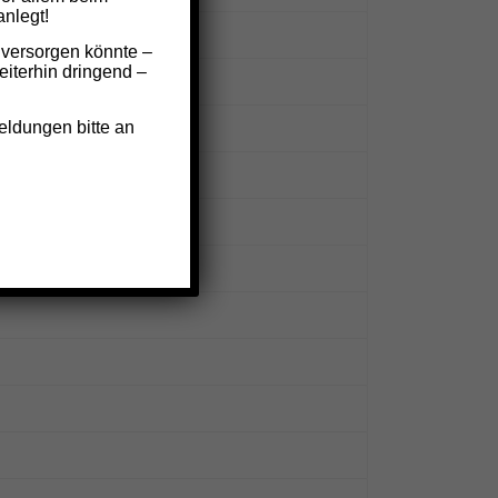
nlegt!
eien können logisch denken.
 versorgen könnte –
iterhin dringend –
eldungen bitte an