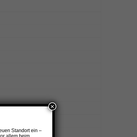
×
euen Standort ein –
vor allem beim