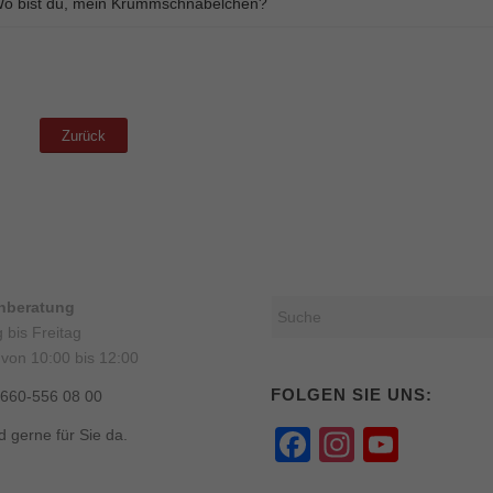
o bist du, mein Krummschnäbelchen?
Zurück
onberatung
 bis Freitag
 von 10:00 bis 12:00
FOLGEN SIE UNS:
0660-556 08 00
Facebook
Instagr
YouT
d gerne für Sie da.
Chann