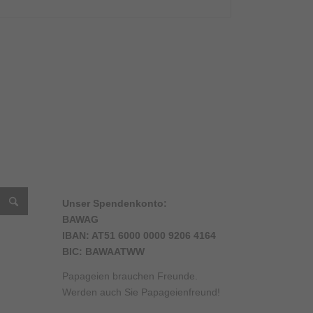
Unser Spendenkonto:
BAWAG
IBAN: AT51 6000 0000 9206 4164
BIC: BAWAATWW
am
ube
Papageien brauchen Freunde.
el
Werden auch Sie Papageienfreund!