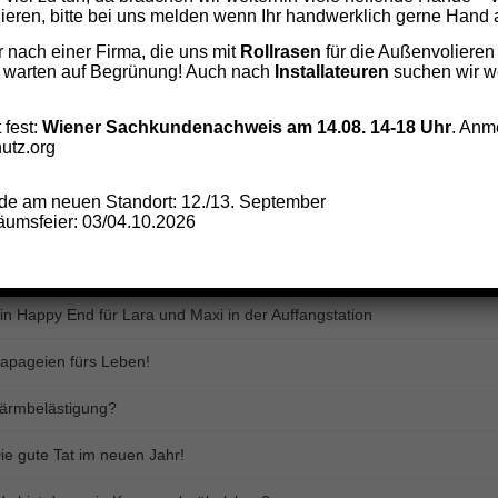
eren, bitte bei uns melden wenn Ihr handwerklich gerne Hand a
chlaue Vögel ziehen eigene Schlüsse. Untersuchung zeigt, Graupapag
nach einer Firma, die uns mit
Rollrasen
für die Außenvolieren
 warten auf Begrünung! Auch nach
Installateuren
suchen wir we
as Papageien alles Essen - Keine sturen Körnerfresser
 fest:
Wiener Sachkundenachweis am 14.08. 14-18 Uhr
. Anm
iervergabe aus dem Heim - Wie streng dürfen wir sein?
utz.org
ank an einen Tierfreund
e am neuen Standort: 12./13. September
umsfeier: 03/04.10.2026
00 Papageien suchen dringend Bleibe
ilfe für die „anderen Tiere“
in Happy End für Lara und Maxi in der Auffangstation
apageien fürs Leben!
ärmbelästigung?
ie gute Tat im neuen Jahr!