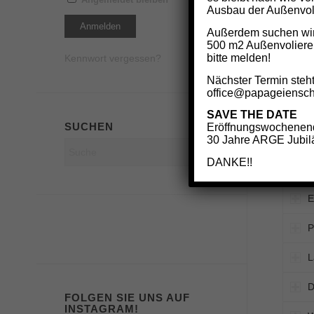
Ausbau der Außenvoli
S
Außerdem suchen wir 
500 m2 Außenvoliere
W
bitte melden!
Kennwort vergessen?
Nächster Termin steht
T
office@papageiensch
D
SAVE THE DATE
SUCHEN
Eröffnungswochenend
30 Jahre ARGE Jubilä
1
DANKE!!
H
E
P
L
D
FOLGEN SIE UNS AUF
INSTAGRAM!