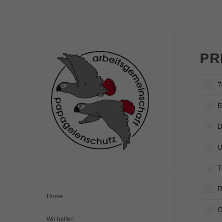
PR
7
E
D
U
T
R
Home
G
Wir helfen