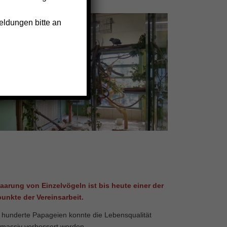
eldungen bitte an
aarung von Einzelvögeln ist bis heute einer der
unkte der Vereinsarbeit.
e hunderte Papageien konnte die Lebensqualität
massiv verbessert werden.