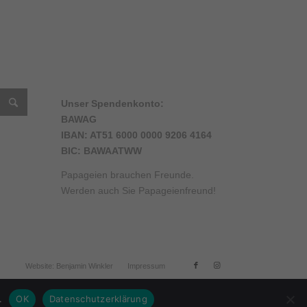
Unser Spendenkonto:
BAWAG
IBAN: AT51 6000 0000 9206 4164
BIC: BAWAATWW
am
ube
Papageien brauchen Freunde.
el
Werden auch Sie Papageienfreund!
Website: Benjamin Winkler
Impressum
.
OK
Datenschutzerklärung