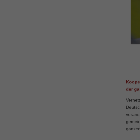
Koope
der ga
Vernetz
Deutsc
verans
gemein
ganzen