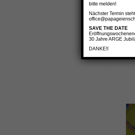
bitte melden!
UN
Nächster Termin steht
office@papageiensch
ST
SAVE THE DATE
Für üb
Eröffnungswochenend
speziel
30 Jahre ARGE Jubilä
zu wer
DANKE!!
bieten.