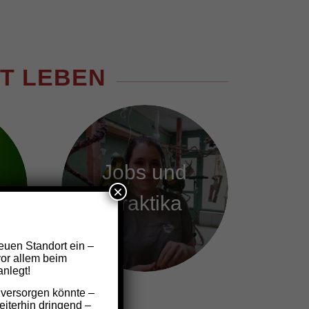
T LEBEN
Jobs und
×
Praktika
euen Standort ein –
vor allem beim
nlegt!
 versorgen könnte –
iterhin dringend –