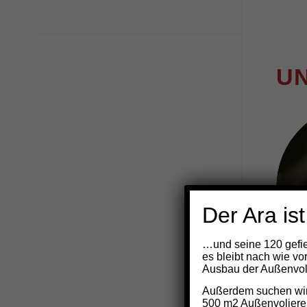
U
Der Ara ist
…und seine 120 gefie
es bleibt nach wie vo
Ausbau der Außenvoli
Außerdem suchen wir 
500 m2 Außenvoliere