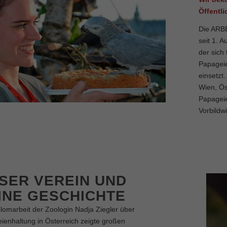
Öffentl
Die ARB
seit 1. 
der sich
Papageie
einsetzt.
Wien, Ös
Papageie
Vorbildw
SER VEREIN UND
INE GESCHICHTE
plomarbeit der Zoologin Nadja Ziegler über
ienhaltung in Österreich zeigte großen