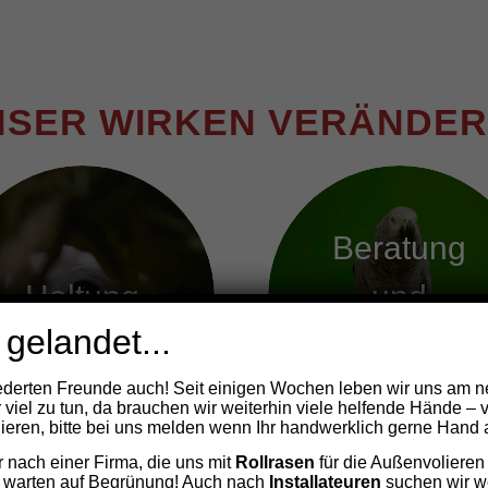
NSER WIRKEN VERÄNDER
Beratung
Haltung
und
 gelandet...
Service
derten Freunde auch! Seit einigen Wochen leben wir uns am n
r viel zu tun, da brauchen wir weiterhin viele helfende Hände – 
eren, bitte bei uns melden wenn Ihr handwerklich gerne Hand a
nach einer Firma, die uns mit
Rollrasen
für die Außenvolieren
 warten auf Begrünung! Auch nach
Installateuren
suchen wir we