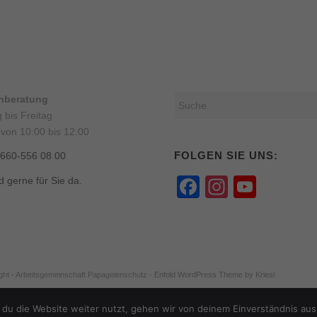
onberatung
 bis Freitag
 von 10:00 bis 12:00
FOLGEN SIE UNS:
0660-556 08 00
Facebook
Instagr
YouT
d gerne für Sie da.
Chann
ght - Arbeitsgemeinschaft Papageienschutz -
Enfold WordPress Theme by Kriesi
du die Website weiter nutzt, gehen wir von deinem Einverständnis aus