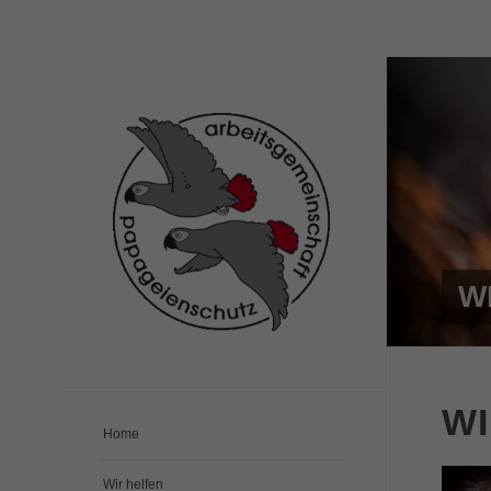
W
WI
Home
Wir helfen