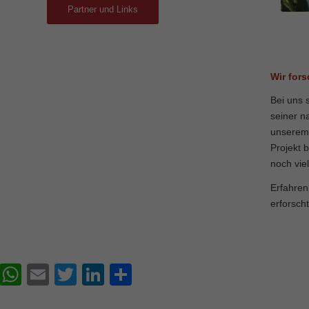
Partner und Links
Wir for
Bei uns 
seiner n
unserem 
Projekt 
noch vie
Erfahren
erforsch
Facebook
WhatsApp
Email
Twitter
LinkedIn
Teilen