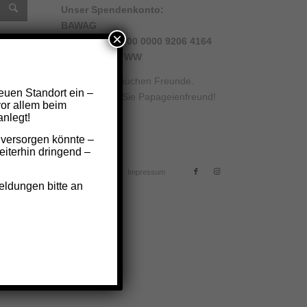
Unser Spendenkonto:
BAWAG
×
IBAN: AT51 6000 0000 9206 4164
BIC: BAWAATWW
am
ube
Papageien brauchen Freunde.
euen Standort ein –
el
Werden auch Sie Papageienfreund!
vor allem beim
nlegt!
 versorgen könnte –
iterhin dringend –
Website: Benjamin Winkler
Impressum
eldungen bitte an