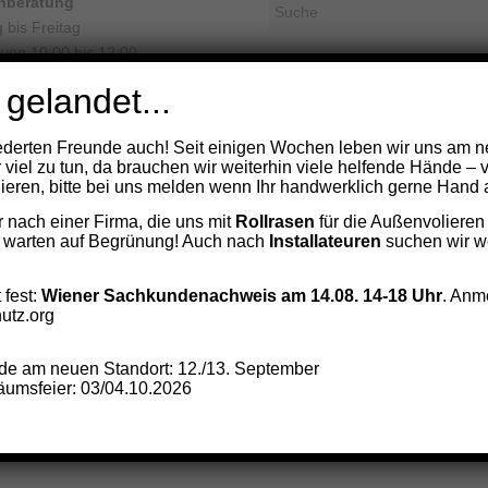
onberatung
 bis Freitag
 von 10:00 bis 12:00
FOLGEN SIE UNS:
0660-556 08 00
 gelandet...
Facebook
Instagr
YouT
d gerne für Sie da.
derten Freunde auch! Seit einigen Wochen leben wir uns am n
Chann
r viel zu tun, da brauchen wir weiterhin viele helfende Hände – 
eren, bitte bei uns melden wenn Ihr handwerklich gerne Hand a
nach einer Firma, die uns mit
Rollrasen
für die Außenvolieren
 warten auf Begrünung! Auch nach
Installateuren
suchen wir we
ght - Arbeitsgemeinschaft Papageienschutz -
Enfold WordPress Theme by Kriesi
 fest:
Wiener Sachkundenachweis am 14.08. 14-18 Uhr
. Anm
utz.org
e am neuen Standort: 12./13. September
umsfeier: 03/04.10.2026