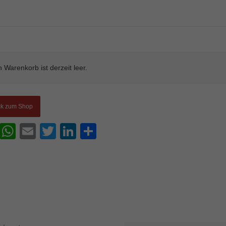
 Warenkorb ist derzeit leer.
ck zum Shop
Facebook
WhatsApp
Email
Twitter
LinkedIn
Teilen