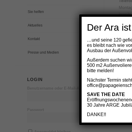
Telef
Montag
Sie helfen
jeweils
unter 
Der Ara ist
Aktuelles
Wir sin
Kontakt
…und seine 120 gefie
es bleibt nach wie vo
Ausbau der Außenvoli
Presse und Medien
Außerdem suchen wir 
500 m2 Außenvoliere
bitte melden!
© Copyri
LOGIN
Nächster Termin steht
office@papageiensch
Benutzername oder E-Mail-Adresse
SAVE THE DATE
Eröffnungswochenend
30 Jahre ARGE Jubilä
Passwort
DANKE!!
Angemeldet bleiben