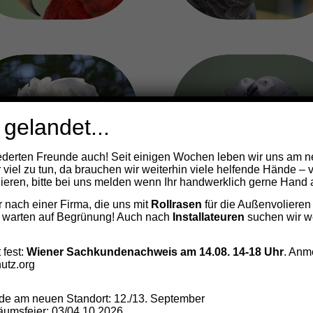
akadu Patenschaft ab
Paare
12 € monatlich
 gelandet...
derten Freunde auch! Seit einigen Wochen leben wir uns am n
r viel zu tun, da brauchen wir weiterhin viele helfende Hände – 
eren, bitte bei uns melden wenn Ihr handwerklich gerne Hand a
nach einer Firma, die uns mit
Rollrasen
für die Außenvolieren
 warten auf Begrünung! Auch nach
Installateuren
suchen wir we
Agaporniden
Großsittich
 fest:
Wiener Sachkundenachweis am 14.08. 14-18 Uhr
. Anm
Patenschaft ab 6 €
Patenschaft ab 9€
utz.org
monatlich
monatlich
e am neuen Standort: 12./13. September
umsfeier: 03/04.10.2026