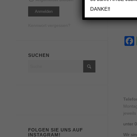
DANKE!!
Kennwort vergessen?
SUCHEN
Telef
Montag
jeweils
unter 
FOLGEN SIE UNS AUF
INSTAGRAM!
Wir sin