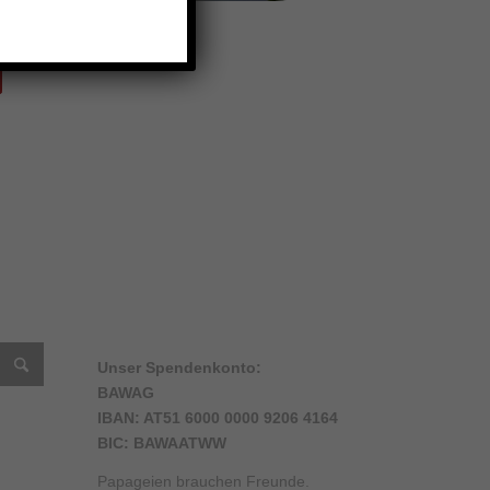
Unser Spendenkonto:
BAWAG
IBAN: AT51 6000 0000 9206 4164
BIC: BAWAATWW
am
ube
Papageien brauchen Freunde.