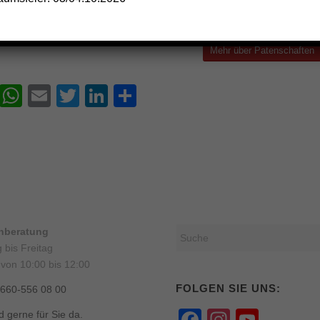
Mehr über Patenschaften
Facebook
WhatsApp
Email
Twitter
LinkedIn
Teilen
onberatung
 bis Freitag
 von 10:00 bis 12:00
FOLGEN SIE UNS:
0660-556 08 00
Facebook
Instagr
YouT
d gerne für Sie da.