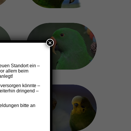
Sonstige
×
Patenschaften 9 €
monatlich
euen Standort ein –
vor allem beim
nlegt!
 versorgen könnte –
iterhin dringend –
Sittich Patenschaft ab
eldungen bitte an
6 € monatlich