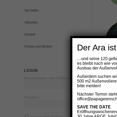
Sie helfen
Aktuelles
Kontakt
K
Der Ara ist
Presse und Medien
…und seine 120 gefie
es bleibt nach wie vo
Ausbau der Außenvoli
LOGIN
Außerdem suchen wir 
Benutzername oder E-Mail-Adresse
500 m2 Außenvoliere
bitte melden!
Nächster Termin steht
Passwort
office@papageiensch
SAVE THE DATE
Eröffnungswochenend
30 Jahre ARGE Jubilä
Angemeldet bleiben