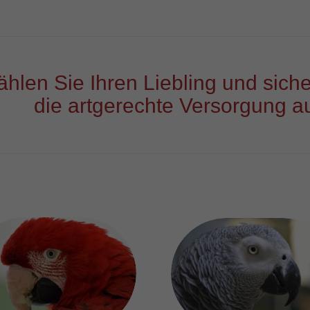
hlen Sie Ihren Liebling und siche
die artgerechte Versorgung au
Graupapageien
ra Patenschaft ab 15
Patenschaft ab 9 €
€ monatlich
monatlich