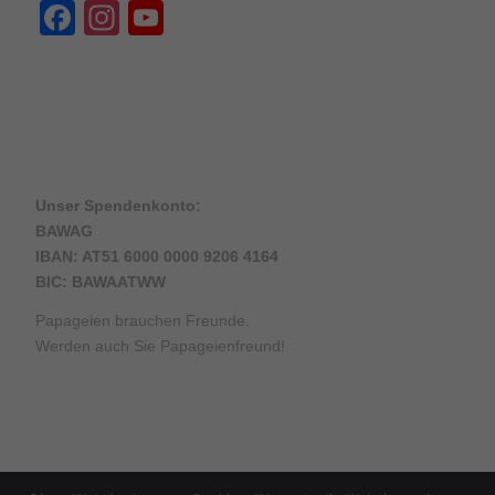
Facebook
Instagram
YouTube
Channel
Unser Spendenkonto:
BAWAG
IBAN: AT51 6000 0000 9206 4164
BIC: BAWAATWW
Papageien brauchen Freunde.
Werden auch Sie Papageienfreund!
© Copyright - Arbeitsgemeinschaft Papageienschutz -
Enfold WordPress