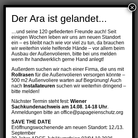
×
Der Ara ist gelandet...
E-Mail
*
…und seine 120 gefiederten Freunde auch! Seit
einigen Wochen leben wir uns am neuen Standort
ein – es bleibt nach wie vor viel zu tun, da brauchen
wir weiterhin viele helfende Hände – vor allem beim
Ja, Ich möchte, dass meine Daten an das Finanzamt
Ausbau der Außenvolieren, bitte bei uns melden
weitergeleitet werden.
*
wenn Ihr handwerklich gerne Hand anlegt!
Außerdem suchen wir nach einer Firma, die uns mit
Lesen Sie hier unsere
Datenschutzerklärung
Rollrasen
für die Außenvolieren versorgen könnte –
500 m2 Außenvoliere warten auf Begrünung! Auch
Ja, Ich habe die Datenschutzerklärung gelesen und
nach
Installateuren
suchen wir weiterhin dringend –
stimme ihr zu.
*
bitte melden!
Bitte löse die Gleichung. Diese Maßnahme dient der
Nächster Termin steht fest:
Wiener
Abwehr von Spam
*
Sachkundenachweis am 14.08. 14-18 Uhr
.
Anmeldungen bitte an office@papageienschutz.org
1 + 2 = ?
SAVE THE DATE
Eröffnungswochenende am neuen Standort: 12./13.
September