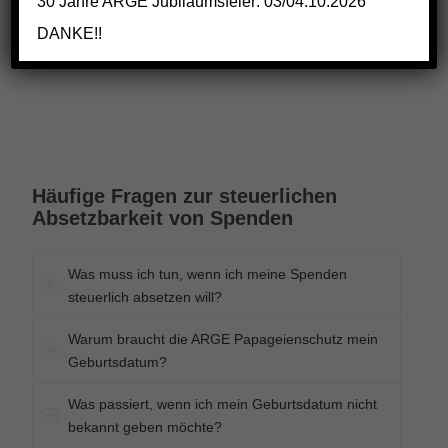
30 Jahre ARGE Jubiläumsfeier: 03/04.10.2026
DANKE!!
Häufige Fragen zur steuerlichen
Absetzbarkeit von Spenden
Was muss ich tun, wenn ich meine Spenden
steuerlich absetzen will?
Warum braucht die ARGE Papageienschutz mein
Geburtsdatum?
Was passiert, wenn ich mein Geburtsdatum nicht
bekannt geben möchte?