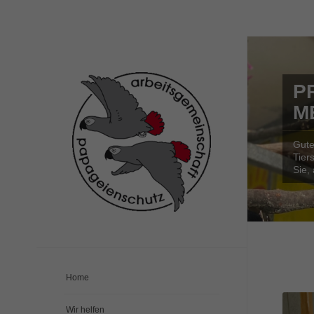
P
M
Gute
Tier
Sie,
Home
Wir helfen