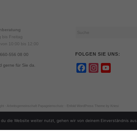
onberatung
 bis Freitag
 von 10:00 bis 12:00
FOLGEN SIE UNS:
0660-556 08 00
Facebook
Instagr
YouT
d gerne für Sie da.
Chann
ght - Arbeitsgemeinschaft Papageienschutz -
Enfold WordPress Theme by Kriesi
du die Website weiter nutzt, gehen wir von deinem Einverständnis aus