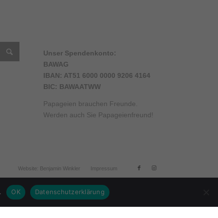
Unser Spendenkonto:
BAWAG
IBAN: AT51 6000 0000 9206 4164
BIC: BAWAATWW
am
ube
Papageien brauchen Freunde.
el
Werden auch Sie Papageienfreund!
Website: Benjamin Winkler
Impressum
.
OK
Datenschutzerklärung