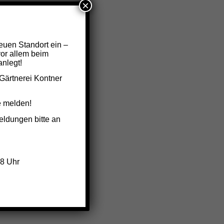
×
achname
*
euen Standort ein –
vor allem beim
nlegt!
Gärtnerei Kontner
e melden!
eldungen bitte an
18 Uhr