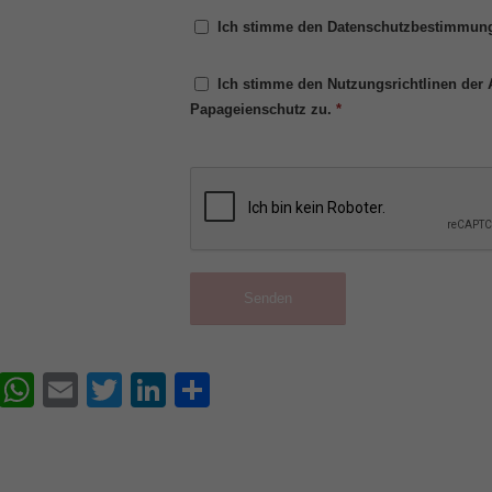
Ich stimme den Datenschutzbestimmun
Ich stimme den Nutzungsrichtlinen der
Papageienschutz zu.
*
Facebook
WhatsApp
Email
Twitter
LinkedIn
Teilen