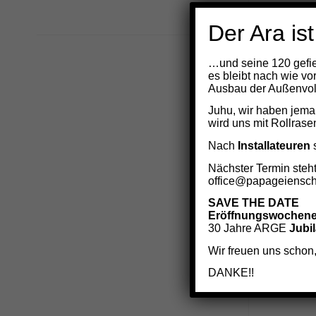
Der Ara ist
…und seine 120 gefie
es bleibt nach wie vo
Ausbau der Außenvoli
Juhu, wir haben jema
wird uns mit Rollrase
Nach
Installateuren
s
Nächster Termin steht
office@papageiensch
SAVE THE DATE
Eröffnungswochen
30 Jahre ARGE
Jubi
Wir freuen uns schon,
DANKE!!