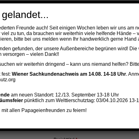
 gelandet...
Titel
Vorname
*
N
derten Freunde auch! Seit einigen Wochen leben wir uns am n
r viel zu tun, da brauchen wir weiterhin viele helfende Hände – 
eren, bitte bei uns melden wenn Ihr handwerklich gerne Hand a
nden gefunden, der unsere Außenbereiche begrünen wird! Die 
Medienunternehmen
*
n versorgen – vielen Dank!!
uchen wir weiterhin dringend – kann uns niemand helfen? Bitt
 fest:
Wiener Sachkundenachweis am 14.08. 14-18 Uhr
. Anm
utz.org
E-Mail
*
ende
am neuen Standort: 12./13. September 13-18 Uhr
läumsfeier
pünktlich zum Welttierschutztag: 03/04.10.2026 13-
Telefonnummer
*
 mit allen Papageienfreunden zu feiern!