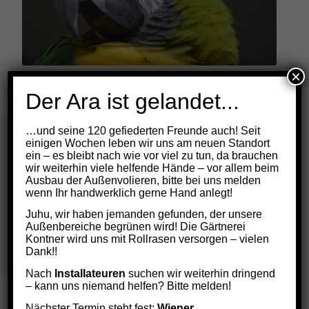
×
Der Ara ist gelandet...
…und seine 120 gefiederten Freunde auch! Seit
einigen Wochen leben wir uns am neuen Standort
ein – es bleibt nach wie vor viel zu tun, da brauchen
Seit April 2018 sind Spenden an die ARGE
wir weiterhin viele helfende Hände – vor allem beim
Ausbau der Außenvolieren, bitte bei uns melden
Papageienschutz steuerlich absetzbar. Beantragen
wenn Ihr handwerklich gerne Hand anlegt!
Sie die Absetzbarkeit Ihrer Spende noch heute!
Juhu, wir haben jemanden gefunden, der unsere
zur Spendenabsetzbarkeit
Außenbereiche begrünen wird! Die Gärtnerei
Kontner wird uns mit Rollrasen versorgen – vielen
Dank!!
Nach
Installateuren
suchen wir weiterhin dringend
– kann uns niemand helfen? Bitte melden!
Nächster Termin steht fest:
Wiener