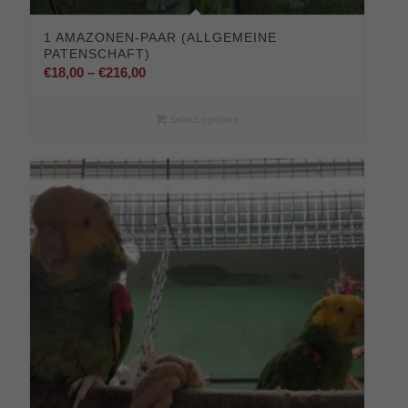
1 AMAZONEN-PAAR (ALLGEMEINE
PATENSCHAFT)
Preisspanne:
€
18,00
–
€
216,00
€18,00
bis
Select options
€216,00