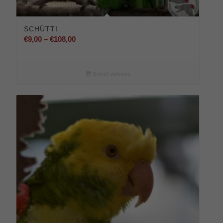
SCHÜTTI
Preisspanne:
€
9,00
–
€
108,00
€9,00
bis
€108,00
Select options