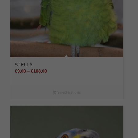
STELLA
Preisspanne:
€
9,00
–
€
108,00
€9,00
bis
€108,00
Select options