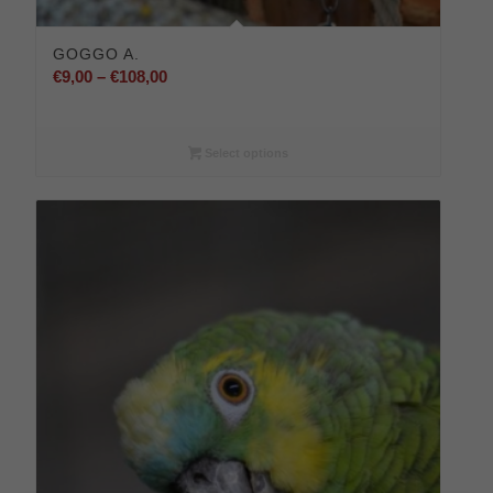
GOGGO A.
Preisspanne:
€
9,00
–
€
108,00
€9,00
bis
€108,00
Select options