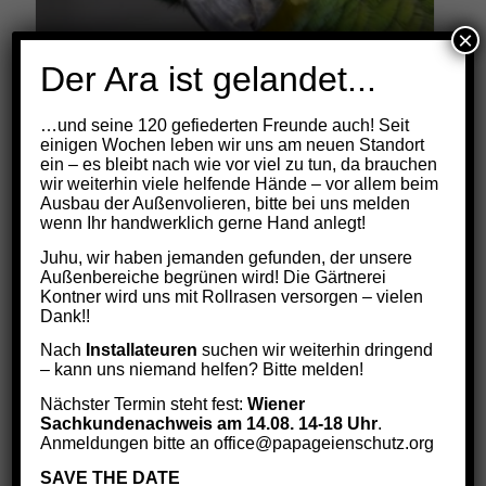
×
Der Ara ist gelandet...
…und seine 120 gefiederten Freunde auch! Seit
HANNI
einigen Wochen leben wir uns am neuen Standort
Preisspanne:
€
9,00
–
€
108,00
ein – es bleibt nach wie vor viel zu tun, da brauchen
€9,00
wir weiterhin viele helfende Hände – vor allem beim
Ausbau der Außenvolieren, bitte bei uns melden
bis
wenn Ihr handwerklich gerne Hand anlegt!
€108,00
Select options
Juhu, wir haben jemanden gefunden, der unsere
Außenbereiche begrünen wird! Die Gärtnerei
Kontner wird uns mit Rollrasen versorgen – vielen
Dank!!
Nach
Installateuren
suchen wir weiterhin dringend
– kann uns niemand helfen? Bitte melden!
Nächster Termin steht fest:
Wiener
Sachkundenachweis am 14.08. 14-18 Uhr
.
Anmeldungen bitte an office@papageienschutz.org
SAVE THE DATE