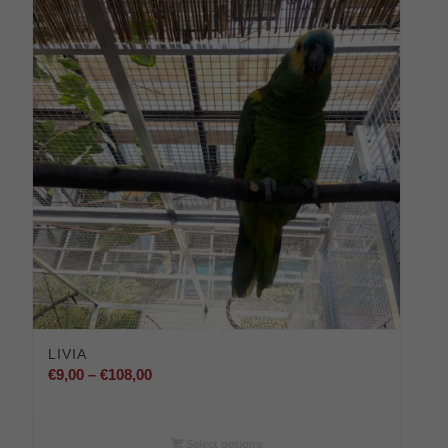
LIVIA
Preisspanne:
€
9,00
–
€
108,00
€9,00
bis
€108,00
Select options