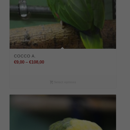
COCCO A.
Preisspanne:
€
9,00
–
€
108,00
€9,00
bis
€108,00
Select options