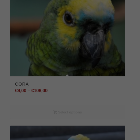
CORA
Preisspanne:
€
9,00
–
€
108,00
€9,00
bis
€108,00
Select options