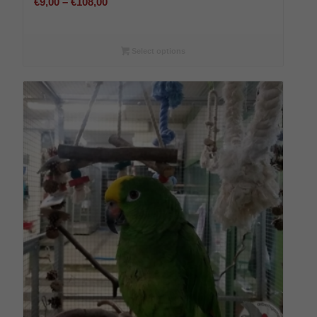
Preisspanne:
€
9,00
–
€
108,00
€9,00
bis
€108,00
Select options