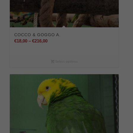
COCCO & GOGGO A.
Preisspanne:
€
18,00
–
€
216,00
€18,00
bis
€216,00
Select options