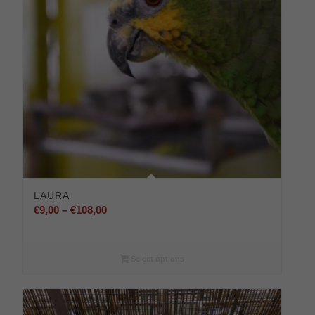
LAURA
Preisspanne:
€
9,00
–
€
108,00
€9,00
bis
€108,00
Select options