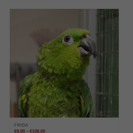
FRIDA
Preisspanne:
€
9,00
–
€
108,00