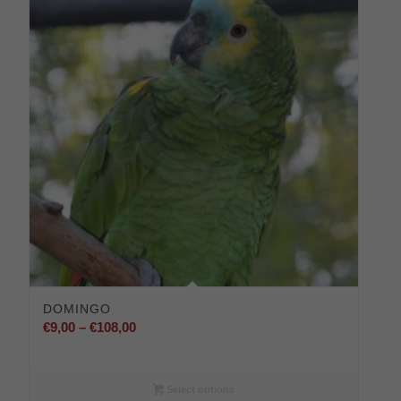
DOMINGO
Preisspanne:
€
9,00
–
€
108,00
€9,00
bis
€108,00
Select options