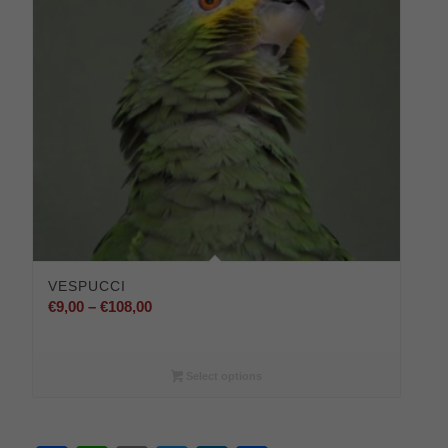
VESPUCCI
Preisspanne:
€
9,00
–
€
108,00
€9,00
bis
€108,00
Select options