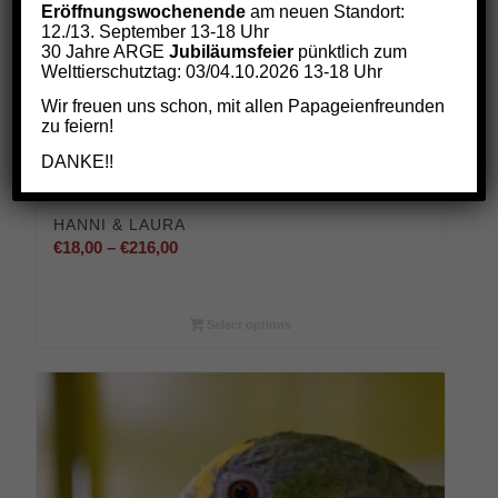
Eröffnungswochenende
am neuen Standort:
12./13. September 13-18 Uhr
30 Jahre ARGE
Jubiläumsfeier
pünktlich zum
Welttierschutztag: 03/04.10.2026 13-18 Uhr
Wir freuen uns schon, mit allen Papageienfreunden
zu feiern!
DANKE!!
HANNI & LAURA
Preisspanne:
€
18,00
–
€
216,00
€18,00
bis
€216,00
Select options