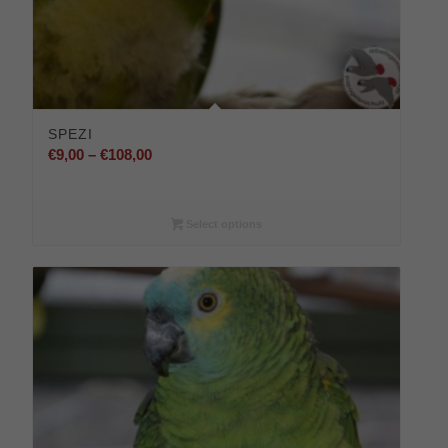
SPEZI
Preisspanne:
€
9,00
–
€
108,00
€9,00
bis
€108,00
Select options