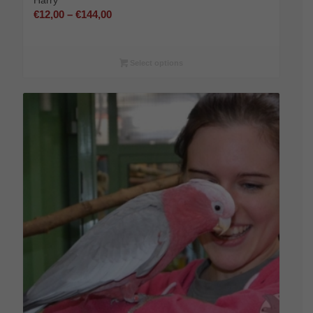
Harry
Preisspanne:
€
12,00
–
€
144,00
€12,00
bis
€144,00
Select options