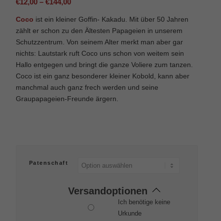
Preisspanne:
€
12,00
–
€
144,00
€12,00
Coco
ist ein kleiner Goffin- Kakadu. Mit über 50 Jahren
bis
zählt er schon zu den Ältesten Papageien in unserem
€144,00
Schutzzentrum. Von seinem Alter merkt man aber gar
nichts: Lautstark ruft Coco uns schon von weitem sein
Hallo entgegen und bringt die ganze Voliere zum tanzen.
Coco ist ein ganz besonderer kleiner Kobold, kann aber
manchmal auch ganz frech werden und seine
Graupapageien-Freunde ärgern.
Patenschaft
Versandoptionen
Ich benötige keine
Urkunde