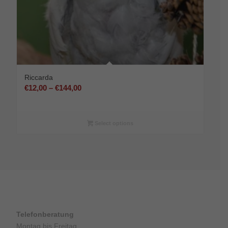
Riccarda
Preisspanne:
€
12,00
–
€
144,00
€12,00
bis
€144,00
Select options
Telefonberatung
Montag bis Freitag