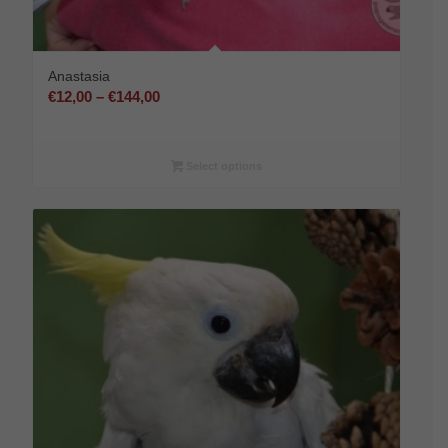
Anastasia
Preisspanne:
€
12,00
–
€
144,00
€12,00
bis
€144,00
Select options