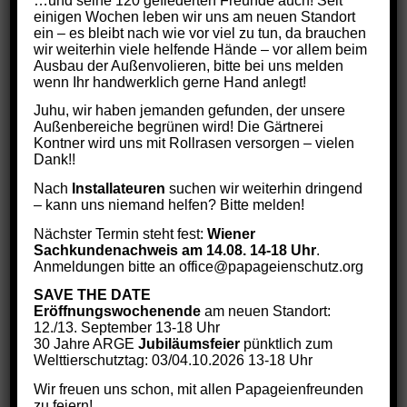
…und seine 120 gefiederten Freunde auch! Seit
einigen Wochen leben wir uns am neuen Standort
ein – es bleibt nach wie vor viel zu tun, da brauchen
wir weiterhin viele helfende Hände – vor allem beim
Ausbau der Außenvolieren, bitte bei uns melden
wenn Ihr handwerklich gerne Hand anlegt!
Juhu, wir haben jemanden gefunden, der unsere
Außenbereiche begrünen wird! Die Gärtnerei
Kontner wird uns mit Rollrasen versorgen – vielen
Dank!!
Nach
Installateuren
suchen wir weiterhin dringend
– kann uns niemand helfen? Bitte melden!
Nächster Termin steht fest:
Wiener
Sachkundenachweis am 14.08. 14-18 Uhr
.
Anmeldungen bitte an office@papageienschutz.org
SAVE THE DATE
Eröffnungswochenende
am neuen Standort:
12./13. September 13-18 Uhr
Philou
30 Jahre ARGE
Jubiläumsfeier
pünktlich zum
Preisspanne:
€
12,00
–
€
144,00
Welttierschutztag: 03/04.10.2026 13-18 Uhr
€12,00
Wir freuen uns schon, mit allen Papageienfreunden
bis
zu feiern!