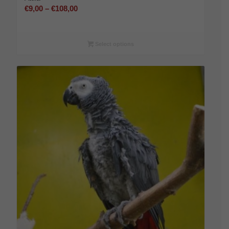
Preisspanne:
€
9,00
–
€
108,00
€9,00
bis
€108,00
Select options