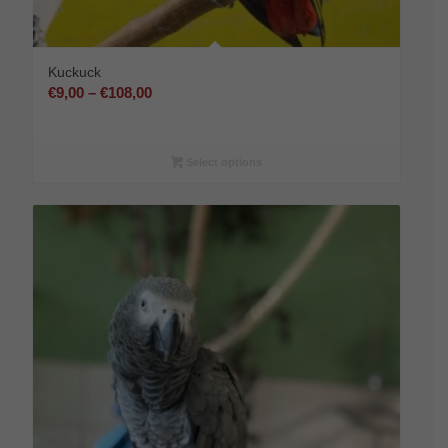
Kuckuck
Preisspanne:
€
9,00
–
€
108,00
€9,00
bis
€108,00
Select options