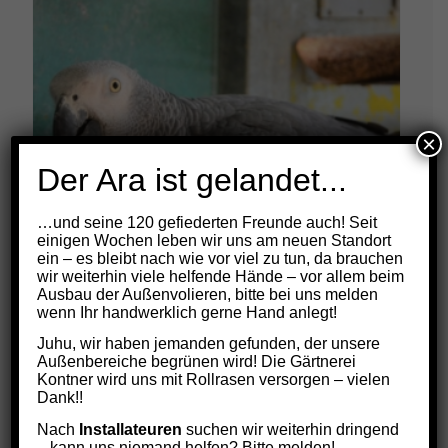
×
Der Ara ist gelandet...
…und seine 120 gefiederten Freunde auch! Seit
einigen Wochen leben wir uns am neuen Standort
ein – es bleibt nach wie vor viel zu tun, da brauchen
wir weiterhin viele helfende Hände – vor allem beim
Ausbau der Außenvolieren, bitte bei uns melden
wenn Ihr handwerklich gerne Hand anlegt!
Juhu, wir haben jemanden gefunden, der unsere
Außenbereiche begrünen wird! Die Gärtnerei
Balthasar
Kontner wird uns mit Rollrasen versorgen – vielen
Preisspanne:
€
9,00
–
€
108,00
Dank!!
€9,00
Nach
Installateuren
suchen wir weiterhin dringend
bis
– kann uns niemand helfen? Bitte melden!