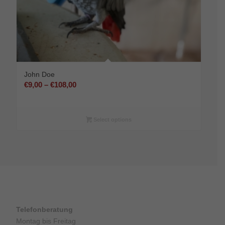
John Doe
Preisspanne:
€
9,00
–
€
108,00
€9,00
bis
€108,00
Select options
Telefonberatung
Montag bis Freitag