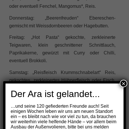
oder eventuell Fenchel, Mangomus*, Reis.
Donnerstag: „Beerenfreuden“ Ebereschen-
gemischt mit Weissdornbeeren oder Hagebutten.
Freitag: „Hot Pasta“ gekochte, zerkleinerte
Teigwaren, klein geschnittener Schnittlauch,
Paprikakerne, gewürzt mit Curry oder Chilli,
eventuell Brokkoli.
Samstag: „Reisfleisch Krummschnabelart“ Reis,
gekochtes, zerkleinertes Hühnerfleisch oder Fisch,
×
klein geschnittener Schnittlauch, Mangold, eine
Der Ara ist gelandet...
zerdrückte Knoblauchzehe.
…und seine 120 gefiederten Freunde auch! Seit
Sonntag: „Fitnessteller“ Reis, hartgekochtes,
einigen Wochen leben wir uns am neuen Standort
zerkleinertes Eiweiss, klein geschnittene
ein – es bleibt nach wie vor viel zu tun, da brauchen
wir weiterhin viele helfende Hände – vor allem beim
Jungzwiebel, Schnittlauch, Karottengrün.
Ausbau der Außenvolieren, bitte bei uns melden