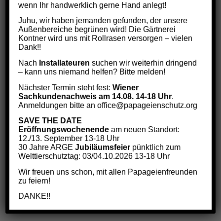
wenn Ihr handwerklich gerne Hand anlegt!
Mittagessen für jeden Tag:
Juhu, wir haben jemanden gefunden, der unsere
Täglich frisches Obst: Apfelstücke,
Außenbereiche begrünen wird! Die Gärtnerei
Kontner wird uns mit Rollrasen versorgen – vielen
Weintrauben, Kumquats oder anderes.
Dank!!
Abendessen täglich:
Nach
Installateuren
suchen wir weiterhin dringend
– kann uns niemand helfen? Bitte melden!
Um ca. 17 Uhr gebe ich Pellets und Hagebutten.
Nächster Termin steht fest:
Wiener
Sachkundenachweis am 14.08. 14-18 Uhr
.
Einmal in der Woche bekommen meine Amazonen
Anmeldungen bitte an office@papageienschutz.org
ein kleines Stück milden Käse. Einmal im Monat
SAVE THE DATE
gibt es am Morgen Buchweizen* (10 Min. gekocht)
Eröffnungswochenende
am neuen Standort:
12./13. September 13-18 Uhr
oder ausgelösten Mais (saisonal).
30 Jahre ARGE
Jubiläumsfeier
pünktlich zum
Welttierschutztag: 03/04.10.2026 13-18 Uhr
* Diese Leckereien gibts bei:
Tierisch gute Sachen
Wir freuen uns schon, mit allen Papageienfreunden
zu feiern!
Facebook
WhatsApp
Email
Twitter
LinkedIn
Teilen
DANKE!!