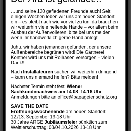
Schutzzentrum der ARGE Papageienschutz in
Vösendorf statt.
…und seine 120 gefiederten Freunde auch! Seit
einigen Wochen leben wir uns am neuen Standort
ein – es bleibt nach wie vor viel zu tun, da brauchen
wir weiterhin viele helfende Hände – vor allem beim
Weiterlesen
Ausbau der Außenvolieren, bitte bei uns melden
wenn Ihr handwerklich gerne Hand anlegt!
Facebook
WhatsApp
Email
Twitter
LinkedIn
Teilen
Juhu, wir haben jemanden gefunden, der unsere
Außenbereiche begrünen wird! Die Gärtnerei
Kontner wird uns mit Rollrasen versorgen – vielen
Dank!!
Nach
Installateuren
suchen wir weiterhin dringend
– kann uns niemand helfen? Bitte melden!
31. JULI 2021
Nächster Termin steht fest:
Wiener
Sachkundenachweis am 14.08. 14-18 Uhr
.
Anmeldungen bitte an office@papageienschutz.org
SAVE THE DATE
Eröffnungswochenende
am neuen Standort:
12./13. September 13-18 Uhr
30 Jahre ARGE
Jubiläumsfeier
pünktlich zum
Welttierschutztag: 03/04.10.2026 13-18 Uhr