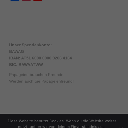
Channel
Unser Spendenkonto:
BAWAG
IBAN: AT51 6000 0000 9206 4164
BIC: BAWAATWW
Papageien brauchen Freunde.
Werden auch Sie Papageienfreund!
© Copyright - Arbeitsgemeinschaft Papageienschutz -
Enfold WordPress
Diese Website benutzt Cookies. Wenn du die Website weiter
Theme by Kriesi
nutzt, gehen wir von deinem Einverständnis aus.