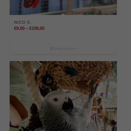
NICO G.
Preisspanne:
€
9,00
–
€
108,00
€9,00
bis
€108,00
Select options