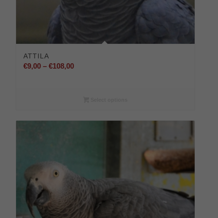
ATTILA
Preisspanne:
€
9,00
–
€
108,00
€9,00
bis
€108,00
Select options