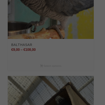
BALTHASAR
Preisspanne:
€
9,00
–
€
108,00
€9,00
bis
€108,00
Select options