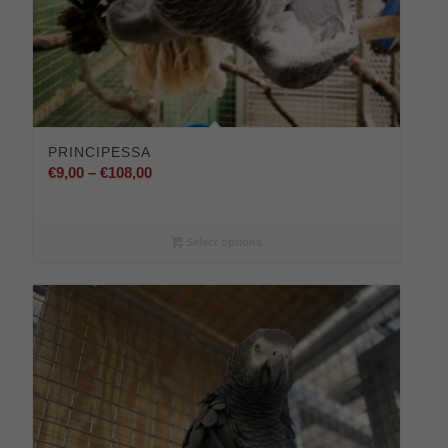
PRINCIPESSA
Preisspanne:
€
9,00
–
€
108,00
€9,00
bis
€108,00
Select options