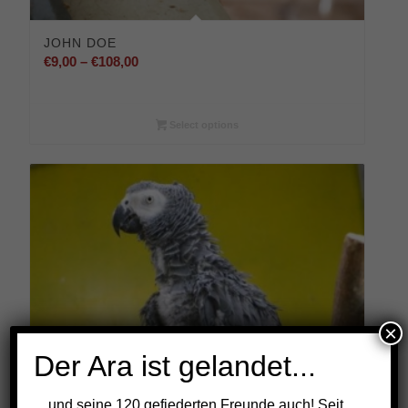
JOHN DOE
Preisspanne:
€
9,00
–
€
108,00
€9,00
bis
€108,00
Select options
×
Der Ara ist gelandet...
…und seine 120 gefiederten Freunde auch! Seit