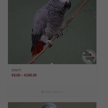
SINTI
Preisspanne:
€
9,00
–
€
108,00
€9,00
bis
€108,00
Select options