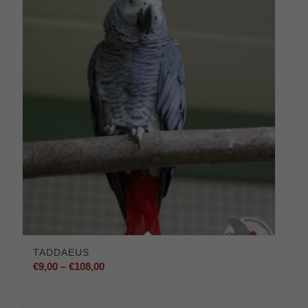
TADDAEUS
Preisspanne:
€
9,00
–
€
108,00
€9,00
bis