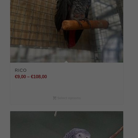
RICO
Preisspanne:
€
9,00
–
€
108,00
€9,00
bis
€108,00
Select options