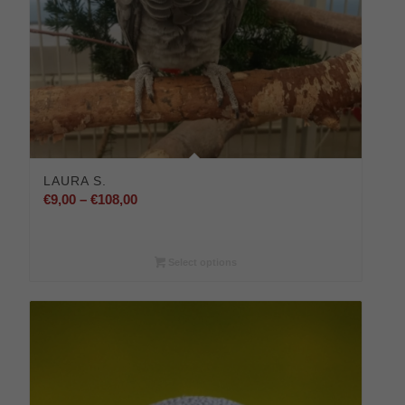
LAURA S.
Preisspanne:
€
9,00
–
€
108,00
€9,00
bis
€108,00
Select options