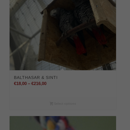
BALTHASAR & SINTI
Preisspanne:
€
18,00
–
€
216,00
€18,00
bis
€216,00
Select options