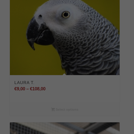
LAURA T.
Preisspanne:
€
9,00
–
€
108,00
€9,00
bis
€108,00
Select options