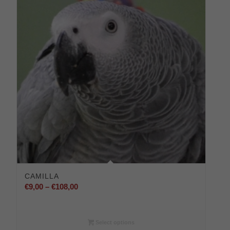
CAMILLA
Preisspanne:
€
9,00
–
€
108,00
€9,00
bis
€108,00
Select options