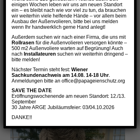
einigen Wochen leben wir uns am neuen Standort
ein – es bleibt nach wie vor viel zu tun, da brauchen
wir weiterhin viele helfende Hände – vor allem beim
Ausbau der Außenvolieren, bitte bei uns melden
wenn Ihr handwerklich gerne Hand anlegt!
Außerdem suchen wir nach einer Firma, die uns mit
KUCKUCK
Rollrasen
für die Außenvolieren versorgen könnte –
Preisspanne:
€
9,00
–
€
108,00
500 m2 Außenvoliere warten auf Begrünung! Auch
€9,00
nach
Installateuren
suchen wir weiterhin dringend –
bitte melden!
bis
€108,00
Select options
Nächster Termin steht fest:
Wiener
Sachkundenachweis am 14.08. 14-18 Uhr
.
Anmeldungen bitte an office@papageienschutz.org
SAVE THE DATE
Eröffnungswochenende am neuen Standort: 12./13.
September
30 Jahre ARGE Jubiläumsfeier: 03/04.10.2026
DANKE!!