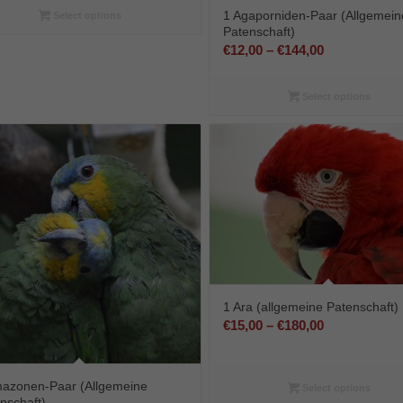
bis
1 Agaporniden-Paar (Allgemein
Select options
Patenschaft)
€72,00
Preisspanne
€
12,00
–
€
144,00
€12,00
bis
Select options
€144,00
1 Ara (allgemeine Patenschaft)
Preisspanne
€
15,00
–
€
180,00
€15,00
bis
azonen-Paar (Allgemeine
€180,00
Select options
nschaft)