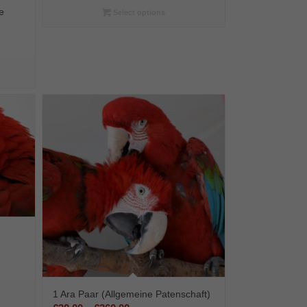
e
€108,00
Select options
:
:
1 Ara Paar (Allgemeine Patenschaft)