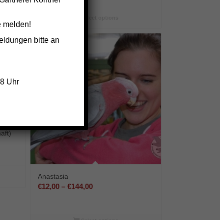
€9,00
bis
Select options
e melden!
€108,00
eldungen bitte an
18 Uhr
aft)
:
Anastasia
Preisspanne:
€
12,00
–
€
144,00
€12,00
bis