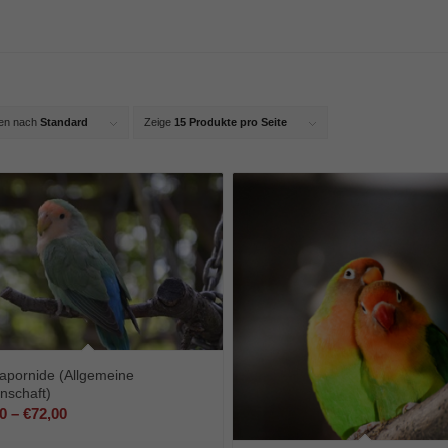
ren nach
Standard
Zeige
15 Produkte pro Seite
apornide (Allgemeine
nschaft)
Preisspanne:
0
–
€
72,00
€6,00