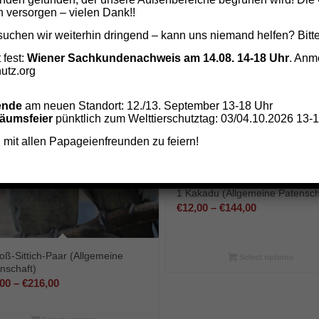
€9,00
n versorgen – vielen Dank!!
bis
Select options
uchen wir weiterhin dringend – kann uns niemand helfen? Bitt
€108,00
 fest:
Wiener Sachkundenachweis am 14.08. 14-18 Uhr
. Anm
utz.org
ende
am neuen Standort: 12./13. September 13-18 Uhr
läumsfeier
pünktlich zum Welttierschutztag: 03/04.10.2026 13-
 mit allen Papageienfreunden zu feiern!
1 Kakadu (Allgemeine Patensch
Preisspanne
€
12,00
–
€
144,00
€12,00
bis
oß-Sittich-Paar (Allgemeine
€144,00
Select options
nschaft)
Preisspanne:
,00
–
€
216,00
€18,00
bis