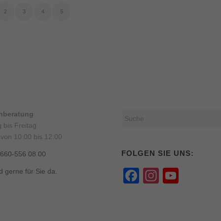
2
3
4
5
onberatung
 bis Freitag
 von 10:00 bis 12:00
FOLGEN SIE UNS:
0660-556 08 00
Facebook
Instagr
YouT
d gerne für Sie da.
Chann