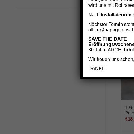
wird uns mit Rollrase
Nach
Installateuren
s
Nächster Termin steht
office@papageiensch
SAVE THE DATE
Eröffnungswochen
30 Jahre ARGE
Jubi
Wir freuen uns schon,
DANKE!!
1 Gr
Pate
€
18