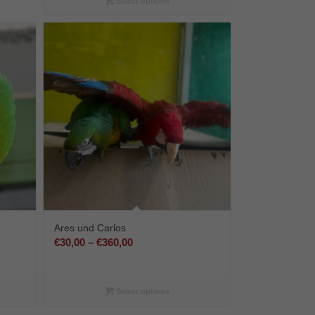
€144,00
Select options
Ares und Carlos
:
Preisspanne:
€
30,00
–
€
360,00
€30,00
bis
€360,00
Select options