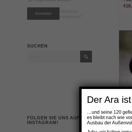
€
18
Kennwort
vergessen?
SUCHEN
Der Ara ist
…und seine 120 gefie
1 Gr
es bleibt nach wie vo
FOLGEN SIE UNS AUF
Pate
INSTAGRAM!
Ausbau der Außenvoli
€
9,0
Juhu, wir haben jema