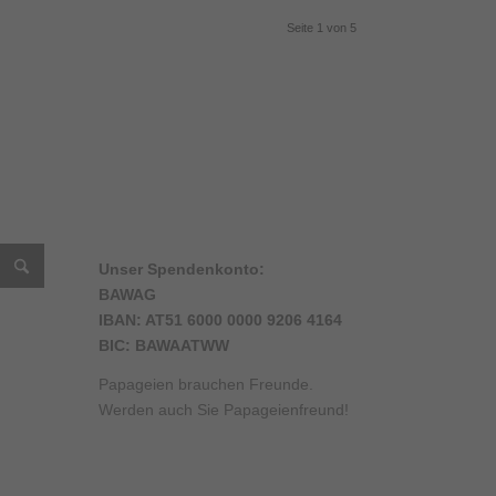
Seite 1 von 5
Unser Spendenkonto:
BAWAG
IBAN: AT51 6000 0000 9206 4164
BIC: BAWAATWW
am
ube
Papageien brauchen Freunde.
el
Werden auch Sie Papageienfreund!