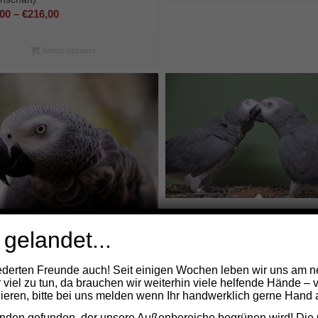
Preisspanne:
,00
–
€
216,00
€18,00
bis
Select options
€216,00
1 Graupapageien Paar (Allgem
Patenschaft)
 gelandet...
Preisspanne
€
18,00
–
€
216,00
€18,00
derten Freunde auch! Seit einigen Wochen leben wir uns am n
bis
aupapagei (Allgemeine
Select options
r viel zu tun, da brauchen wir weiterhin viele helfende Hände – 
nschaft)
€216,00
eren, bitte bei uns melden wenn Ihr handwerklich gerne Hand a
Preisspanne:
0
–
€
108,00
nden gefunden, der unsere Außenbereiche begrünen wird! Die 