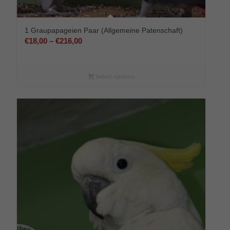
1 Graupapageien Paar (Allgemeine Patenschaft)
Preisspanne:
€
18,00
–
€
216,00
€18,00
bis
€216,00
Select options