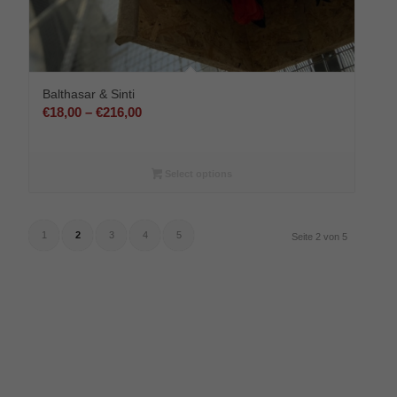
Balthasar & Sinti
Preisspanne:
€
18,00
–
€
216,00
€18,00
bis
€216,00
Select options
1
2
3
4
5
Seite 2 von 5