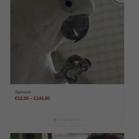
Samson
Preisspanne:
€
12,00
–
€
144,00
€12,00
bis
€144,00
Select options