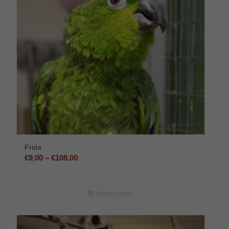
Frida
Preisspanne:
€
9,00
–
€
108,00
€9,00
bis
€108,00
Select options