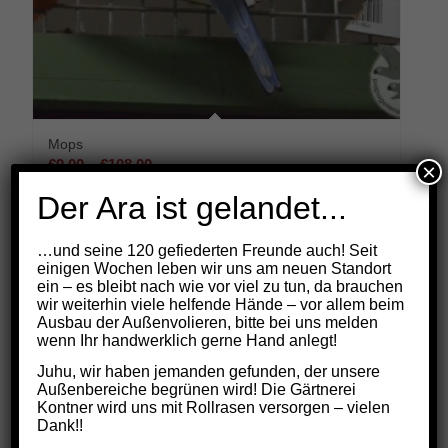
Mops
Preisspanne:
€
9,00
–
€
108,00
×
€9,00
Der Ara ist gelandet...
bis
€108,00
Select options
…und seine 120 gefiederten Freunde auch! Seit
einigen Wochen leben wir uns am neuen Standort
ein – es bleibt nach wie vor viel zu tun, da brauchen
wir weiterhin viele helfende Hände – vor allem beim
Ausbau der Außenvolieren, bitte bei uns melden
wenn Ihr handwerklich gerne Hand anlegt!
Juhu, wir haben jemanden gefunden, der unsere
Außenbereiche begrünen wird! Die Gärtnerei
Kontner wird uns mit Rollrasen versorgen – vielen
Dank!!