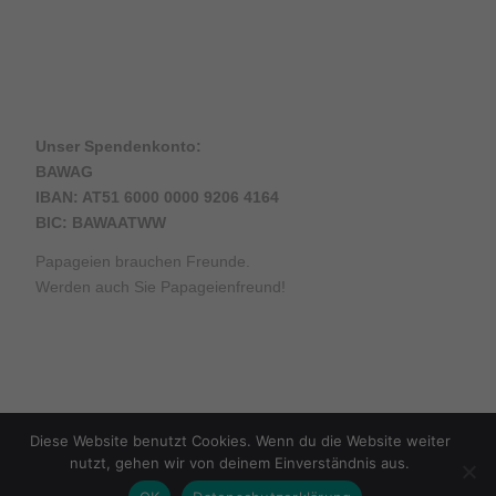
Unser Spendenkonto:
BAWAG
IBAN: AT51 6000 0000 9206 4164
BIC: BAWAATWW
Papageien brauchen Freunde.
Werden auch Sie Papageienfreund!
© Copyright - Arbeitsgemeinschaft Papageienschutz -
Enfold WordPress
Diese Website benutzt Cookies. Wenn du die Website weiter
Theme by Kriesi
nutzt, gehen wir von deinem Einverständnis aus.