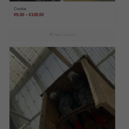
Cookie
Preisspanne:
€
9,00
–
€
108,00
€9,00
bis
€108,00
Select options