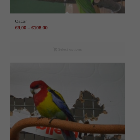
Oscar
Preisspanne:
€
9,00
–
€
108,00
€9,00
bis
€108,00
Select options