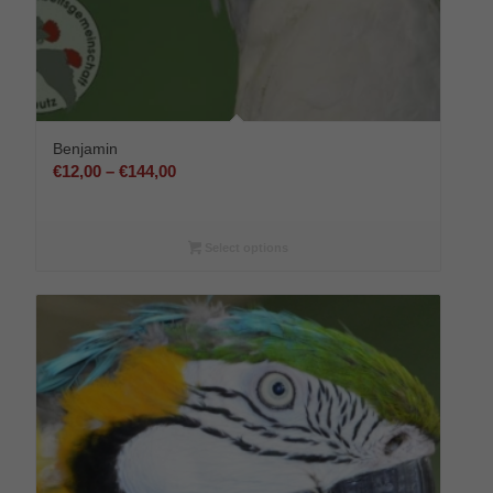
Benjamin
Preisspanne:
€
12,00
–
€
144,00
€12,00
bis
€144,00
Select options