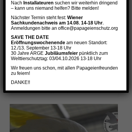
Nach
Installateuren
suchen wir weiterhin dringend
– kann uns niemand helfen? Bitte melden!
Nächster Termin steht fest:
Wiener
Sachkundenachweis am 14.08. 14-18 Uhr
.
Anmeldungen bitte an office@papageienschutz.org
SAVE THE DATE
Eröffnungswochenende
am neuen Standort:
12./13. September 13-18 Uhr
30 Jahre ARGE
Jubiläumsfeier
pünktlich zum
Welttierschutztag: 03/04.10.2026 13-18 Uhr
1 Agaporniden-Paar (Allgemeine Patenschaft)
Wir freuen uns schon, mit allen Papageienfreunden
Preisspanne:
€
12,00
–
€
144,00
zu feiern!
€12,00
DANKE!!
bis
€144,00
Select options