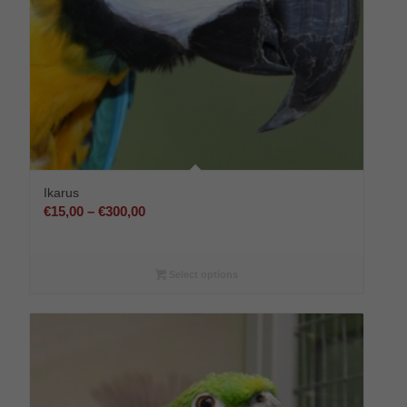
Ikarus
Preisspanne:
€
15,00
–
€
300,00
€15,00
bis
€300,00
Select options