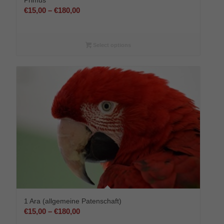
Preisspanne:
€
15,00
–
€
180,00
€15,00
bis
€180,00
Select options
1 Ara (allgemeine Patenschaft)
Preisspanne:
€
15,00
–
€
180,00
€15,00