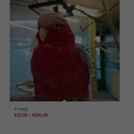
Freddy
Preisspanne:
€
12,00
–
€
240,00
€12,00
bis