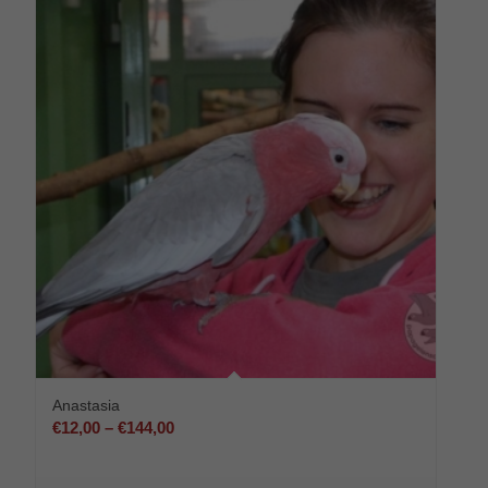
Anastasia
Preisspanne:
€
12,00
–
€
144,00
€12,00
bis