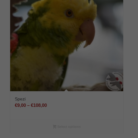
Spezi
Preisspanne:
€
9,00
–
€
108,00
€9,00
bis
€108,00
Select options