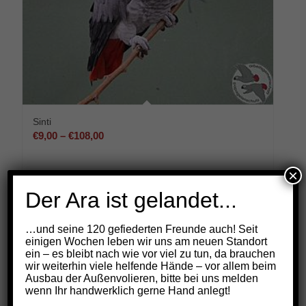
Sinti
Preisspanne:
€
9,00
–
€
108,00
€9,00
bis
×
€108,00
Select options
Der Ara ist gelandet...
…und seine 120 gefiederten Freunde auch! Seit
einigen Wochen leben wir uns am neuen Standort
ein – es bleibt nach wie vor viel zu tun, da brauchen
wir weiterhin viele helfende Hände – vor allem beim
Ausbau der Außenvolieren, bitte bei uns melden
wenn Ihr handwerklich gerne Hand anlegt!