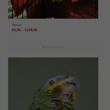
Venus
Preisspanne:
€
9,00
–
€
108,00
€9,00
bis
€108,00
Select options