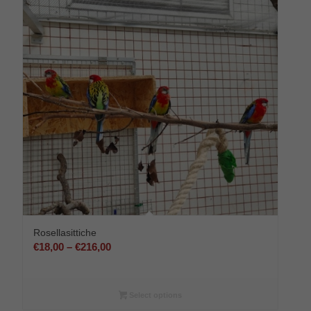
Rosellasittiche
Preisspanne:
€
18,00
–
€
216,00
€18,00
bis
€216,00
Select options