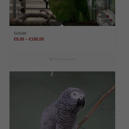
Schütti
Preisspanne:
€
9,00
–
€
108,00
€9,00
bis
€108,00
Select options