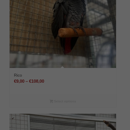
Rico
Preisspanne:
€
9,00
–
€
108,00
€9,00
bis
€108,00
Select options