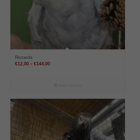
Riccarda
Preisspanne:
€
12,00
–
€
144,00
€12,00
bis
€144,00
Select options