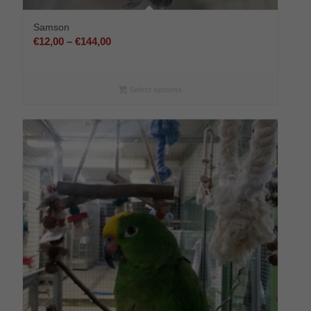
Samson
Preisspanne:
€
12,00
–
€
144,00
€12,00
bis
€144,00
Select options