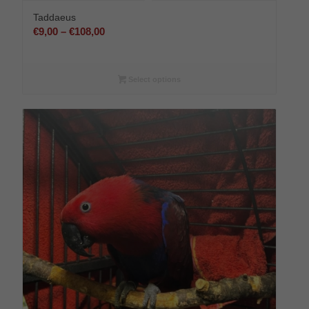
Taddaeus
Preisspanne:
€
9,00
–
€
108,00
€9,00
bis
€108,00
Select options