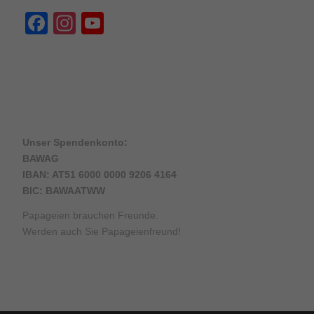
Facebook
Instagram
YouTube
Channel
Unser Spendenkonto:
BAWAG
IBAN: AT51 6000 0000 9206 4164
BIC: BAWAATWW
Papageien brauchen Freunde.
Werden auch Sie Papageienfreund!