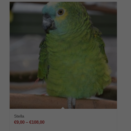
Stella
Preisspanne:
€
9,00
–
€
108,00
€9,00