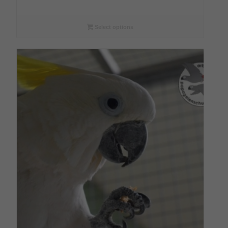
€6,00
bis
€72,00
Select options