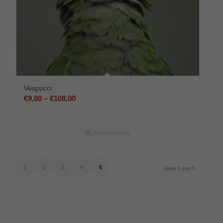
Vespucci
Preisspanne:
€
9,00
–
€
108,00
€9,00
bis
€108,00
Select options
1
2
3
4
5
Seite 5 von 5