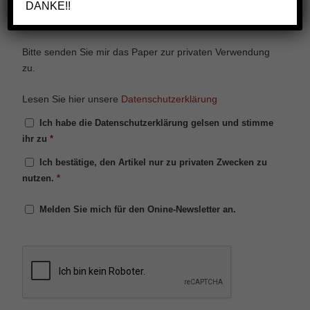
DANKE!!
Nachricht:
Bitte senden Sie mir das Paper zur privaten Verwendung
zu.
Lesen Sie hier unsere
Datenschutzerklärung
Ich habe die Datenschutzerklärung gelsen und stimme
ihr zu
*
Ich bestätige, den Artikel nur zu privaten Zwecken zu
nutzen.
*
Melden Sie mich für den Onine-Newsletter an.