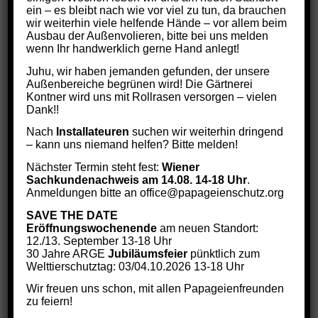
ein – es bleibt nach wie vor viel zu tun, da brauchen
wir weiterhin viele helfende Hände – vor allem beim
Ausbau der Außenvolieren, bitte bei uns melden
Hausnummer/Stiege/Tür
*
wenn Ihr handwerklich gerne Hand anlegt!
Juhu, wir haben jemanden gefunden, der unsere
Außenbereiche begrünen wird! Die Gärtnerei
Kontner wird uns mit Rollrasen versorgen – vielen
PLZ
*
Dank!!
Nach
Installateuren
suchen wir weiterhin dringend
– kann uns niemand helfen? Bitte melden!
Ort
*
Nächster Termin steht fest:
Wiener
Sachkundenachweis am 14.08. 14-18 Uhr
.
Anmeldungen bitte an office@papageienschutz.org
SAVE THE DATE
Land
*
Eröffnungswochenende
am neuen Standort:
12./13. September 13-18 Uhr
30 Jahre ARGE
Jubiläumsfeier
pünktlich zum
Welttierschutztag: 03/04.10.2026 13-18 Uhr
Wir freuen uns schon, mit allen Papageienfreunden
Betreff: Individuelle Unterschiede in den Lautäußerungen
zu feiern!
einer Gruppe von Graupapageien in Volierenhaltung