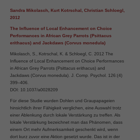
Sandra Mikolasch, Kurt Kotrschal, Christian Schloegl,
2012
The Influence of Local Enhancement on Choice
Performances in African Grey Parrots (Psittacus
erithacus) and Jackdaws (Corvus monedula)
Mikolasch, S., Kotrschal, K. & Schloegl, C. 2012 The
Influence of Local Enhancement on Choice Performances
in African Grey Parrots (Psittacus erithacus) and
Jackdaws (Corvus monedula). J. Comp. Psychol. 126:(4)
399–406.
DOI: 10.1037/a0028209
Für diese Studie wurden Dohlen und Graupapageien
hinsichtlich ihrer Fähigkeit verglichen, eine Auswahl trotz
einer Ablenkung durch lokale Verstärkung zu treffen. Als
lokale Verstärkung bezeichnet man das Phänomen, dass
einem Ort mehr Aufmerksamkeit geschenkt wird, wenn
dort kurz zuvor eine Aktion gesetzt wurde. Das ist in der