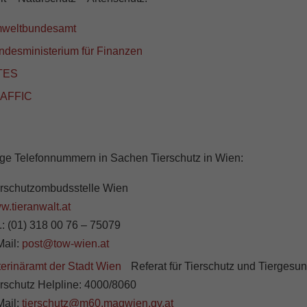
weltbundesamt
ndesministerium für Finanzen
TES
AFFIC
ige Telefonnummern in Sachen Tierschutz in Wien:
erschutzombudsstelle Wien
w.tieranwalt.at
.: (01) 318 00 76 – 75079
Mail:
post@tow-wien.at
terinäramt der Stadt Wien
Referat für Tierschutz und Tiergesun
erschutz Helpline: 4000/8060
Mail:
tierschutz@m60.magwien.gv.at