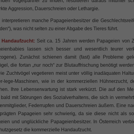
nden Vogelpartner zu finden, resultieren daraus mitunter sc
rkte Aggression, Dauerschreien oder Lethargie.
 interpretieren manche Papageienbesitzer die Geschlechtsreife
en“), was nicht selten zu einer Abgabe des Tieres führt.
 Handaufzucht:
Seit ca. 15 Jahren werden Papageien von Z
eienbabies lassen sich besser und wesentlich teurer ver
zogene). Zunächst schienen damit (fast) alle Probleme ge
gel, die fortan „nur noch“ zur Blutauffrischung benötigt werd
Die Zuchtvögel vegetieren meist unter völlig inadäquaten Ha
er-lege-Maschinen, wie in der kommerziellen Hühnerzucht, de
ehen. Ihre Lebenserwartung ist stark verkürzt. Die auf den 
bald mit Störungen des Sozialverhaltens, die sich in vermeh
enmitglieder, Federrupfen und Dauerschreien äußern. Eine nac
eprägten Papageien sehr schwierig, da sie diese nicht als s
ien und unglückliche Papageienbesitzer. In Österreich verbi
hutzgesetz die kommerzielle Handaufzucht.