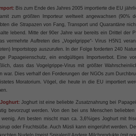
Import:
Bis zum Ende des Jahres 2005 importierte die EU jährlic
amit zum größten Importeur weltweit angewachsen (90% de
bten die Strapazen von Fang, Transport und Quarantäne nicht,
lte lebend. Mitte der 90er Jahre war bereits ein Drittel de
das vermehrte Auftreten des „Vogelgrippe“- Virus H5N1 veran
teten) Importstopp auszurufen. In der Folge forderten 240 Natu
rge Papageienschutz, ein endgültiges Importverbot. Eine v
eßlich, dass das Vogelgrippe-Virus mit größter Wahrscheinli
n war. Dies verhalf den Forderungen der NGOs zum Durchbruc
ristetes Moratorium. Vögel, die heute in die EU importiert w
en.
 Joghurt:
Joghurt ist eine beliebte Zusatznahrung bei Papage
utig bevorzugt werden. Von den bei uns Menschen beliebten „F
 wenig. Am besten mischt man ca. 3,6%iges Joghurt mit fris
irup oder Fruchtsüße. Auch Müsli kann eingerührt werden. De
kochten Nudeln (meist Spiralen)! Andere Milchprodukte (mit n