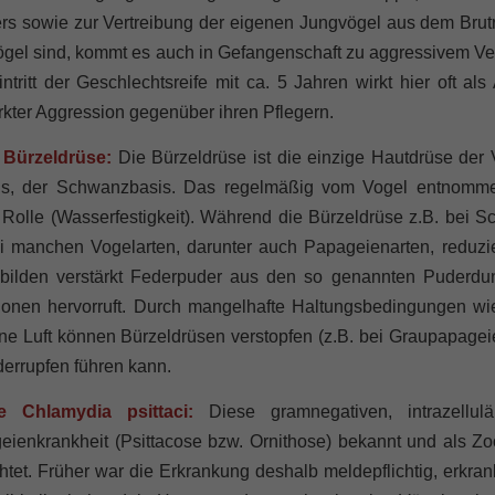
ers sowie zur Vertreibung der eigenen Jungvögel aus dem Bru
ögel sind, kommt es auch in Gefangenschaft zu aggressivem Ve
ntritt der Geschlechtsreife mit ca. 5 Jahren wirkt hier oft 
rkter Aggression gegenüber ihren Pflegern.
 Bürzeldrüse:
Die Bürzeldrüse ist die einzige Hautdrüse der 
ls, der Schwanzbasis. Das regelmäßig vom Vogel entnommene
Rolle (Wasserfestigkeit). Während die Bürzeldrüse z.B. bei Sc
i manchen Vogelarten, darunter auch Papageienarten, reduzie
 bilden verstärkt Federpuder aus den so genannten Puderdu
ionen hervorruft. Durch mangelhafte Haltungsbedingungen wie
ne Luft können Bürzeldrüsen verstopfen (z.B. bei Graupapage
errupfen führen kann.
 Chlamydia psittaci:
Diese gramnegativen, intrazellul
eienkrankheit (Psittacose bzw. Ornithose) bekannt und als Z
htet. Früher war die Erkrankung deshalb meldepflichtig, erkra