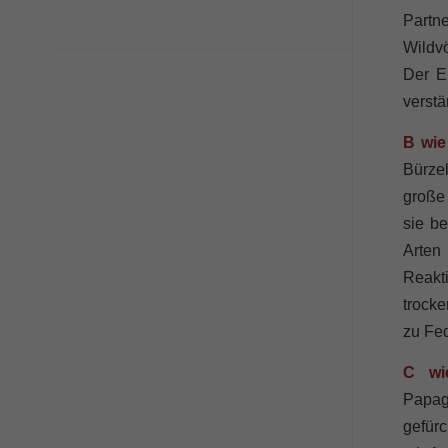
Partn
Wildv
Der Ei
verstä
B wie
Bürze
große 
sie be
Arten
Reakt
trocke
zu Fed
C wie
Papag
gefürc