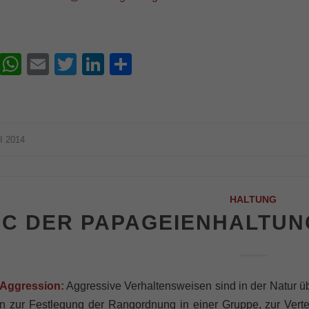
Facebook
WhatsApp
Email
Twitter
LinkedIn
Teilen
I 2014
HALTUNG
C DER PAPAGEIENHALTUN
 Aggression:
Aggressive Verhaltensweisen sind in der Natur ü
 zur Festlegung der Rangordnung in einer Gruppe, zur Vertei