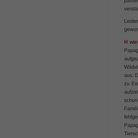
passe
verstä
Leider
geword
H wie
Papag
aufge
Wildvö
aus. 
zu Ei
aufzi
schon 
Famili
fehlg
Papage
Tiersc