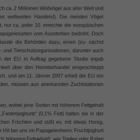
h ca. 2 Millionen Wildvögel aus aller Welt und
s weltweiten Handels!). Die meisten Vögel
 nur ca. jeder 10. erreichte die europäischen
r Papageienarten vom Aussterben bedroht. Doch
lasste die Behörden dazu, einen (zu- nächst
r- und Tierschutzorganisationen, darunter auch
on der EU in Auftrag gegebene Studie ergab
chkeit über den Heimtierhandel eingeschleppt
h, und am 11. Jänner 2007 erließ die EU ein
erden, müssen aus anerkannten Zuchtstationen
ien, wobei jene Sorten mit höherem Fettgehalt
astenjoghurts“ (0,1% Fett) halten sie in der
chen Früchten und süßt ev. mit etwas Honig,
r Hit bei uns im Papageienheim: Fruchtjoghurt
och höherem Fettgehalt), wie Topfen oder Rahm