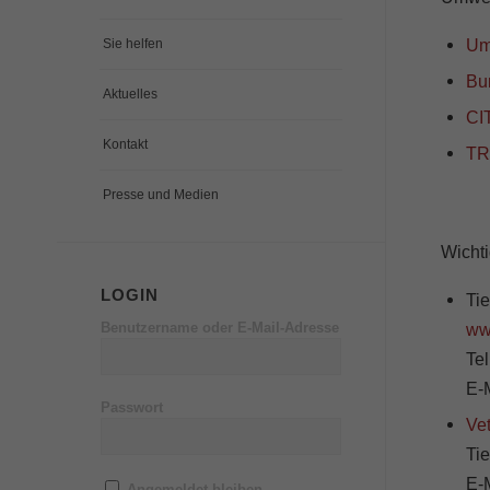
Um
Sie helfen
Bu
Aktuelles
CI
Kontakt
TR
Presse und Medien
Wicht
LOGIN
Ti
Benutzername oder E-Mail-Adresse
ww
Tel
E-
Passwort
Ve
Ti
E-
Angemeldet bleiben