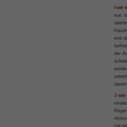
I wie 
war d
überle
Hausha
erst 
befris
die A
schli
worde
unbef
stamm
J wie
einde
Regel
Ahorns
mit ge