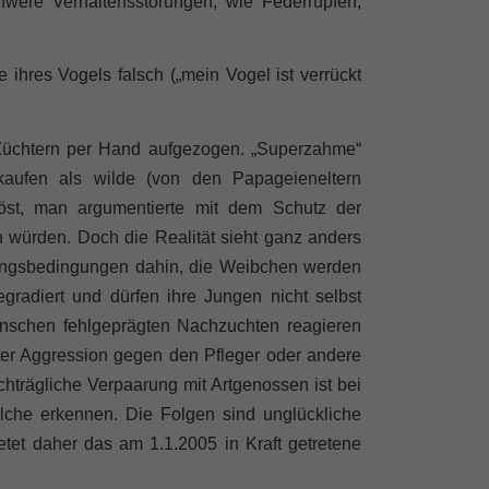
hwere Verhaltensstörungen, wie Federrupfen,
 ihres Vogels falsch („mein Vogel ist verrückt
üchtern per Hand aufgezogen. „Superzahme“
kaufen als wilde (von den Papageieneltern
löst, man argumentierte mit dem Schutz der
en würden. Doch die Realität sieht ganz anders
ltungsbedingungen dahin, die Weibchen werden
gradiert und dürfen ihre Jungen nicht selbst
Menschen fehlgeprägten Nachzuchten reagieren
rter Aggression gegen den Pfleger oder andere
hträgliche Verpaarung mit Artgenossen ist bei
olche erkennen. Die Folgen sind unglückliche
etet daher das am 1.1.2005 in Kraft getretene